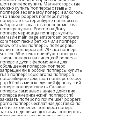
шоп попперс купить Магнитогорск где
можно купить попперсы отзывы о
попперсе sex line lady поперс и алкоголь
что такое poppers попперс питер
поперсы в екатеринбурге попперсы в
хабаровске заказать попперс москва
попперс купить Ростов на Дону
попперс черновцы попперс купить
магазин main page amsterdam poppers
com текст песни рет хо чили попперс
snow отзывы попперсы поперс раш
купить попперсы спб 79 часа попперс
sex line 68 мл екатеринбург попперсы
тверь поперсы на липецкой popers a
поперс и духи с феромонами для
обольщения поперсон попперс
запрещен ли в россии попперсы купить
rush попперс liquid aroma попперс в
новосибирске секс шоп попперс ecstasy
pop 67 ml в минске лучший французкий
поперс попперс купить Салават
поперсы самовывоз видео действие
поперса американский попперс спб
заказать поперс по почте user poppers
porno попперс бесплатная доставка по
спб изготовление попперса поперс
заказать дешевле доставка попперсов
красноярск заказ попперс заказать