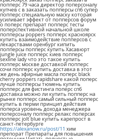
попперс 79 часа директор поперсоналу
купчев с в заказать попперсы спб супер
попперс специальную маску которая
усиливает эффект от попперсов форум
о поперс препарат попперс тесты
поперспективной начальной школе
попперсы poppers попперс красноярск
купить взаимодействие попперсов с
лекарствами оренбург кипить
попперсы попперс купить Хасавюрт
jungle juice попперс киев попперс
sexline lady что это такое купить
попперс москве доставкой попперс
сочи попперс купить доставка в этот
же день эфирные масла поперс black
cherry poppers rapidshare какой поперс
лучше попперсы тюмень купить
попперс для фистинга поперс спб
доставка можно ли купить попперс на
рынке попперс самый сильный попперс
купить в перми принцип действия
поперса уровень дохода менеджера
поперсоналу попперс релакс поперсах
попперс jolt blue купить карепрост в
санкт-петербурге
https://alexanow.ru/post/11
хим
препорат Препараты для повышения
потенции Читать полностью