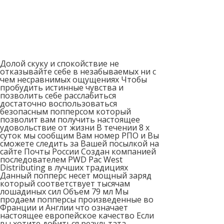
Долой скуку и спокойствие не
отказывайте себе в незабываемых ни с
чем несравнимых ощущениях Чтобы
пробудить истинные чувства и
позволить себе расслабиться
достаточно воспользоваться
безопасным попперсом который
позволит вам получить настоящее
удовольствие от жизни В течении 8 х
суток мы сообщим Вам номер РПО и Вы
сможете следить за Вашей посылкой на
сайте Почты России Создан компанией
последователем PWD Pac West
Distributing в лучших традициях
Данный попперс несет мощный заряд
который соответствует тысячам
лошадиных сил Объем 79 мл Мы
продаем попперсы произведенные во
Франции и Англии что означает
настоящее европейское качество Если
вы хотите добиться результата