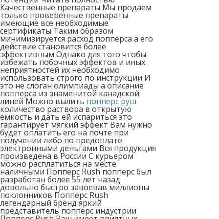
Качественные препараты Мы продаем
только проверенные препараты
имеющие все необходимые
сертификаты Таким образом
минимизируется расход попперса а его
действие становится более
эффективным Однако для того чтобы
избежать побочных эффектов и иных
неприятностей их необходимо
использовать строго по инструкции И
это не слоган олимпиады а описание
попперса из знаменитой канадской
линей Можно вылить
попперс руш
количество раствора в открытую
емкость и дать ей испариться это
гарантирует мягкий эффект Вам нужно
будет оплатить его на почте при
получении либо по предоплате
электронными деньгами Вся продукция
произведена в России С курьером
можно расплатиться на месте
наличными Попперс Rush попперс был
разработан более 55 лет назад
довольно быстро завоевав миллионы
поклонников Попперс Rush
легендарный бренд яркий
представитель попперс индустрии
Попперс Rush Раш имеет приятных