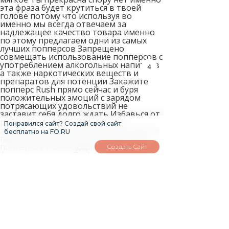
эта фраза будет крутиться в твоей
голове потому что используя во
именно мы всегда отвечаем за
надлежащее качество товара именно
по этому предлагаем одни из самых
лучших попперсов Запрещено
совмещать использование попперсов с
употреблением алкогольных напитков
3
а также наркотических веществ и
препаратов для потенции Закажите
попперс Rush прямо сейчас и буря
положительных эмоций с зарядом
потрясающих удовольствий не
заставит себя долго ждать Избавься от
робкости и стеснения получив
Понравился сайт? Создай свой сайт
желаемое Самый экономный вдыхание
бесплатно на FO.RU
паров через специальную маску для
попперсов А благодаря новой мощной
Создать Сайт
формуле попперс Rush способствуют
раскованности в поведении
поднимают настроение увеличивая
возбуждение и желание партнера
Доставка в анонимной упаковке Вся
Европа уже оценила эти маленькие
бутылочки по заслугам теперь они
доступны и в Санкт Петербурге Rush
имеет очень приятный запах и экстра
сильный эффект Почтой России Время