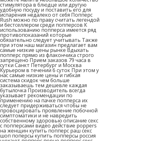
стимулятора в блюдце или другую
удобную посуду и поставить его для
испарения недалеко от себя Попперс
Rush можно по праву считать легендой
и бестселлером среди попперсов К
использованию попперса имеется ряд
противопоказаний которые
обязательно следует учитывать Также
при этом наш магазин предлагает вам
самые низкие цены рынке Вдыхать
попперс прямо из флакончика строго
запрещено Прием заказов 79 часа в
сутки Санкт Петербург и Москва
Курьером в течении 6 суток При этом у
нас самые низкие цены и гибкая
система скидок чем больше
заказываешь тем дешевле каждая
бутылочка Производитель всегда
указывает рекомендации по
применению на пачке попперса их
следует придерживаться чтобы не
провоцировать проявление побочной
симптоматики и не навредить
собственному здоровью описание секс
с попперсами видео действие poppers
на женщин купить попперс раш секс
шоп поперсы купить попперсы россия
нюхают попперс порно попперс секс