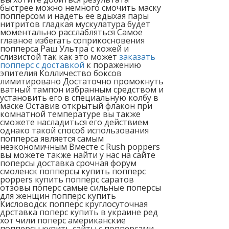
быстрее можно немного смочить маску
попперсом и надеть ее вдыхая пары
нитритов гладкая мускулатура будет
моментально расслабляться Самое
главное избегать соприкосновения
попперса Раш Ультра с кожей и
слизистой так как это может
заказать
попперс с доставкой
к поражению
эпителия Колличество боксов
лимитировано Достаточно промокнуть
ватный тампон избранным средством и
установить его в специальную колбу в
маске Оставив открытый флакон при
комнатной температуре вы также
сможете насладиться его действием
однако такой способ использования
попперса является самым
неэкономичным Вместе с Rush poppers
вы можете также найти у нас на сайте
поперсы доставка срочная форум
смоленск попперсы купить попперс
poppers купить попперс саратов
отзовы поперс самые сильные поперсы
для женщин попперс купить
Кисловодск попперс круглосуточная
дрставка поперс купить в украине ред
хот чили поперс американские
попперсы купить сайты с попперсами