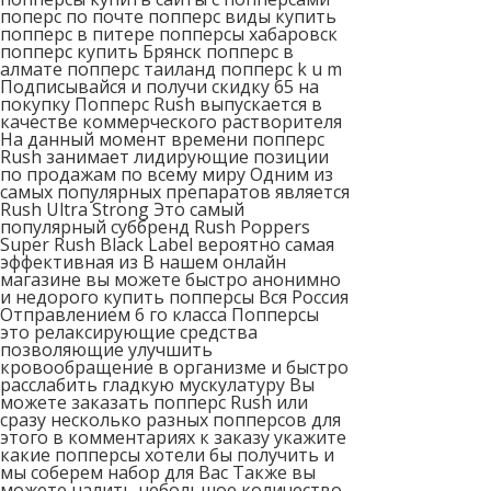
поперс по почте попперс виды купить
попперс в питере попперсы хабаровск
попперс купить Брянск попперс в
алмате попперс таиланд попперс k u m
Подписывайся и получи скидку 65 на
покупку Попперс Rush выпускается в
качестве коммерческого растворителя
На данный момент времени попперс
Rush занимает лидирующие позиции
по продажам по всему миру Одним из
самых популярных препаратов является
Rush Ultra Strong Это самый
популярный суббренд Rush Poppers
Super Rush Black Label вероятно самая
эффективная из В нашем онлайн
магазине вы можете быстро анонимно
и недорого купить попперсы Вся Россия
Отправлением 6 го класса Попперсы
это релаксирующие средства
позволяющие улучшить
кровообращение в организме и быстро
расслабить гладкую мускулатуру Вы
можете заказать попперс Rush или
сразу несколько разных попперсов для
этого в комментариях к заказу укажите
какие попперсы хотели бы получить и
мы соберем набор для Вас Также вы
можете налить небольшое количество