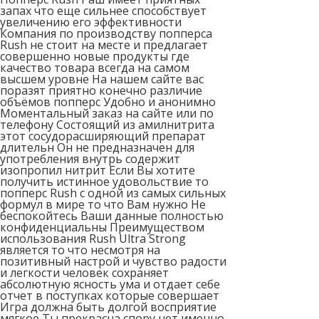
запах что еще сильнее способствует
увеличению его эффективности
Компания по производству попперса
Rush не стоит на месте и предлагает
совершенно новые продукты где
качество товара всегда на самом
высшем уровне На нашем сайте вас
поразят приятно конечно различие
объёмов попперс Удобно и анонимно
Моментальный заказ на сайте или по
телефону Состоящий из амилнитрита
этот сосудорасширяющий препарат
длительн Он не предназначен для
употребления внутрь содержит
изопропил нитрит Если Вы хотите
получить истинное удовольствие то
попперс Rush c одной из самых сильных
формул в мире то что Вам нужно Не
беспокойтесь Ваши данные полностью
конфиденциальны Преимуществом
использования Rush Ultra Strong
является то что несмотря на
позитивный настрой и чувство радости
и легкости человек сохраняет
абсолютную ясность ума и отдает себе
отчет в поступках которые совершает
Игра должна быть долгой восприятие
мягкое Ты прекрасна спору нет именно